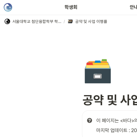
학생회칙 · 세칙
학생회
안
서울대학교 첨단융합학부 학생회
/
공약 및 사업 이행률
🗃️
공약 및 사
이 페이지는 <바다>
마지막 업데이트 : 202