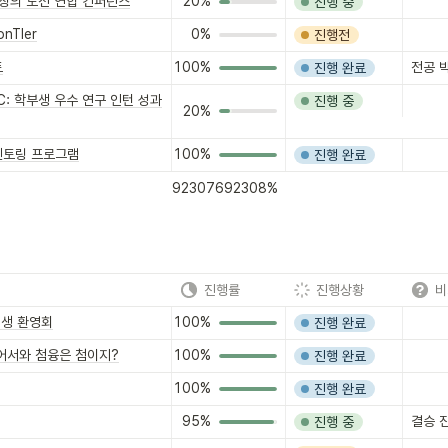
창의 도전 연합 컨퍼런스
20%
진행 중
onTIer
0%
진행전
트
100%
전공 
진행 완료
IC: 학부생 우수 연구 인턴 성과
진행 중
20%
멘토링 프로그램
100%
진행 완료
67.692307692308%
AVERAGE
진행률
진행상황
비
입생 환영회
100%
진행 완료
어서와 첨융은 첨이지?
100%
진행 완료
100%
진행 완료
95%
결승 
진행 중