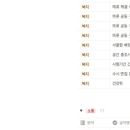
제휴 체결 
복지
의류 공동 
복지
의류 공동 
복지
의류 공동 
복지
사물함 배
복지
공간 총조
복지
시험기간 
복지
수시 면접 
복지
건강위
복지
17
소통
분야
공약명