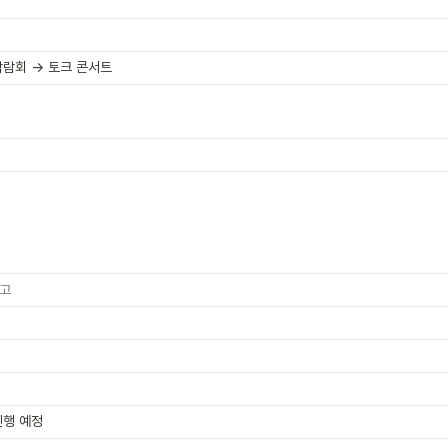
박람회 → 토크 콘서트
고
진행 예정