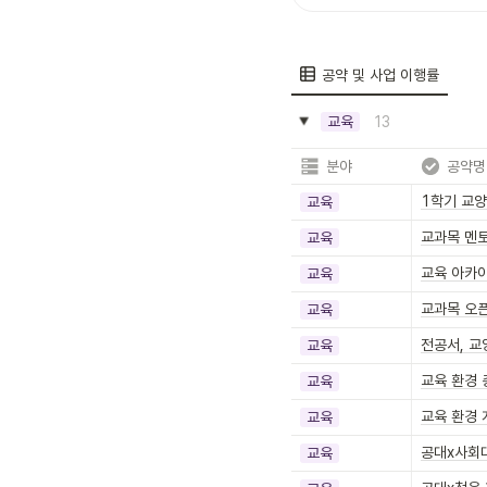
공약 및 사업 이행률
13
교육
분야
공약명
1학기 교
교육
교과목 멘
교육
교육 아카
교육
교과목 오
교육
전공서, 교
교육
교육 환경
교육
교육 환경 
교육
공대x사회
교육