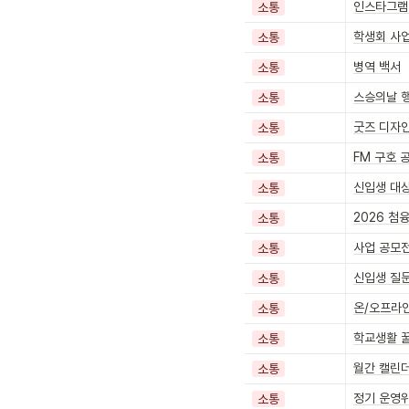
인스타그램
소통
학생회 사
소통
병역 백서
소통
스승의날 
소통
굿즈 디자
소통
FM 구호 
소통
신입생 대
소통
2026 첨
소통
사업 공모
소통
신입생 질
소통
온/오프라
소통
학교생활 꿀
소통
월간 캘린
소통
정기 운영
소통