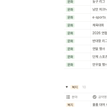
농구 리그
문화
낭만 피크
문화
e-sport
문화
체육대회
문화
2026 연
문화
반대항 리
문화
연말 행사
문화
단체 스포츠
문화
만우절 행
문화
10
복지
분야
공약명
물품 대여 
복지