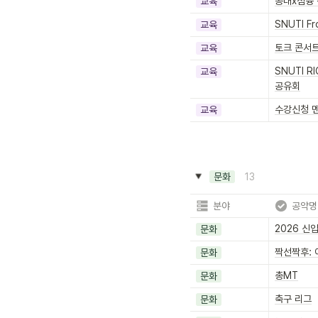
공대x첨융 
교육
SNUTI Fr
교육
토크 콘서
교육
SNUTI R
교육
공유회
수강신청 
교육
13
문화
분야
공약명
2026 신
문화
짝선짝후: 
문화
총MT
문화
축구 리그
문화