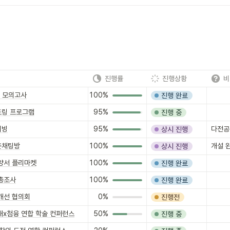
진행률
진행상황
비
양 모의고사
100%
진행 완료
토링 프로그램
95%
진행 중
이빙
95%
다전공
상시 진행
픈채팅방
100%
개설 
상시 진행
양서 플리마켓
100%
진행 완료
 총조사
100%
진행 완료
개선 협의회
0%
진행전
대x첨융 연합 학술 컨퍼런스
50%
진행 중