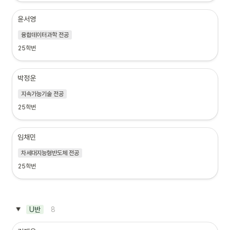
윤서영
융합데이터과학 전공
25학번
박정운
지속가능기술 전공
25학번
임채민
차세대지능형반도체 전공
25학번
8
U반