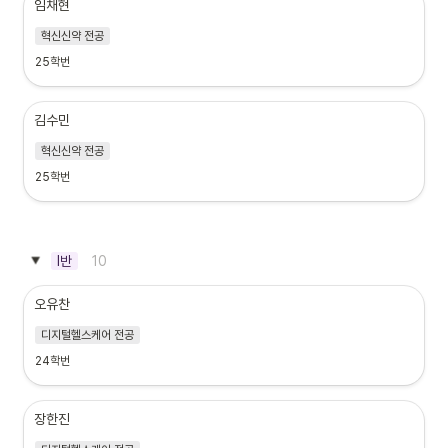
임채현
혁신신약 전공
25학번
김수민
혁신신약 전공
25학번
10
I반
오유찬
디지털헬스케어 전공
24학번
장한진