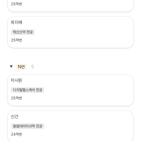
25학번
최지예
혁신신약 전공
25학번
5
N반
이시원
디지털헬스케어 전공
25학번
신건
융합데이터과학 전공
24학번